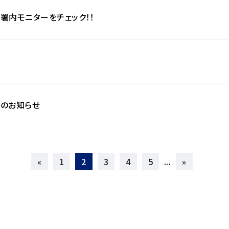
署内モニターをチェック！！
のお知らせ
«
1
2
3
4
5
...
»