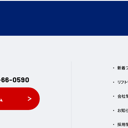
新着
-66-0590
リフ
会社
ム
お知
採用